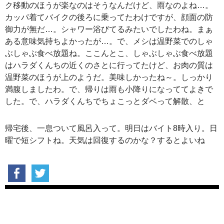
ク移動のほうが楽なのはそうなんだけど、雨なのよね…。
カッパ着てバイクの後ろに乗ってたわけですが、顔面の防
御力が無だ…。シャワー浴びてるみたいでしたわね。まぁ
ある意味気持ちよかったが…。で、メシは温野菜でのしゃ
ぶしゃぶ食べ放題ね。ここんとこ、しゃぶしゃぶ食べ放題
はハラダくんちの近くのさとに行ってたけど、お肉の質は
温野菜のほうが上のようだ。美味しかったね～。しっかり
満腹しましたわ。で、帰りは雨も小降りになっててよきで
した。で、ハラダくんちでちょこっとダベって解散、と
帰宅後、一息ついて風呂入って。明日はバイト8時入り。日
曜で短シフトね。天気は回復するのかな？するとよいね