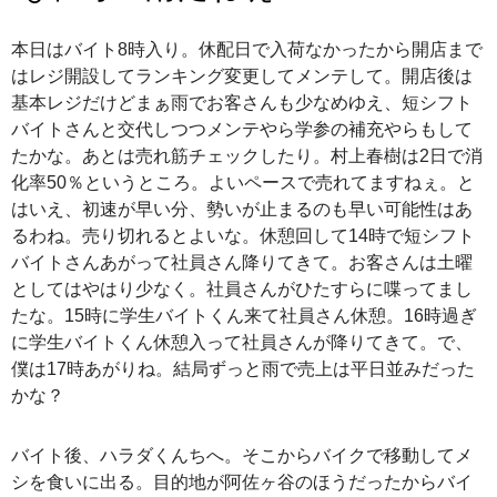
本日はバイト8時入り。休配日で入荷なかったから開店まで
はレジ開設してランキング変更してメンテして。開店後は
基本レジだけどまぁ雨でお客さんも少なめゆえ、短シフト
バイトさんと交代しつつメンテやら学参の補充やらもして
たかな。あとは売れ筋チェックしたり。村上春樹は2日で消
化率50％というところ。よいペースで売れてますねぇ。と
はいえ、初速が早い分、勢いが止まるのも早い可能性はあ
るわね。売り切れるとよいな。休憩回して14時で短シフト
バイトさんあがって社員さん降りてきて。お客さんは土曜
としてはやはり少なく。社員さんがひたすらに喋ってまし
たな。15時に学生バイトくん来て社員さん休憩。16時過ぎ
に学生バイトくん休憩入って社員さんが降りてきて。で、
僕は17時あがりね。結局ずっと雨で売上は平日並みだった
かな？
バイト後、ハラダくんちへ。そこからバイクで移動してメ
シを食いに出る。目的地が阿佐ヶ谷のほうだったからバイ