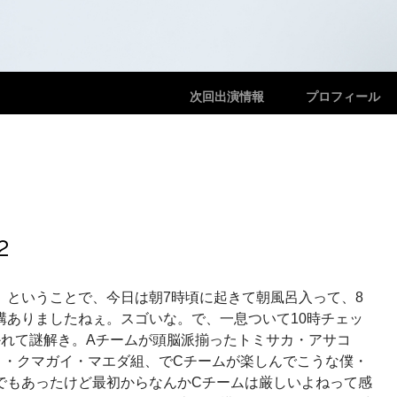
メニュー
コンテンツへスキップ
次回出演情報
プロフィール
2
。ということで、今日は朝7時頃に起きて朝風呂入って、8
構ありましたねぇ。スゴいな。で、一息ついて10時チェッ
かれて謎解き。Aチームが頭脳派揃ったトミサカ・アサコ
ノ・クマガイ・マエダ組、でCチームが楽しんでこうな僕・
でもあったけど最初からなんかCチームは厳しいよねって感