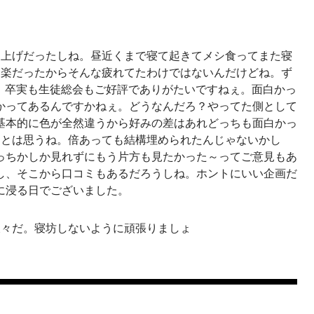
ち上げだったしね。昼近くまで寝て起きてメシ食ってまた寝
は楽だったからそんな疲れてたわけではないんだけどね。ず
した。卒実も生徒総会もご好評でありがたいですねぇ。面白かっ
かってあるんですかねぇ。どうなんだろ？やってた側として
基本的に色が全然違うから好みの差はあれどっちも面白かっ
ぁとは思うね。倍あっても結構埋められたんじゃないかし
っちかしか見れずにもう片方も見たかった～ってご意見もあ
し、そこから口コミもあるだろうしね。ホントにいい企画だ
に浸る日でございました。
久々だ。寝坊しないように頑張りましょ