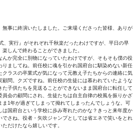
』無事に終演いたしました。ご来場くださった皆様、ありが
業式、実行』がそれぞれ千秋楽だったわけですが、平日の早
、楽しんで終わることができました。
なんか完全に別物になっていたわけですが、そもそも僕の役
わりましてね。前任校に魂を引かれ国府台に馴染めない新任
たクラスの卒業式が気になって元教え子たちからの連絡に気
実顧問。クズですね。前任校の生徒には慕われていたような
きた子供たちを見送ることができないまま国府台に転任して
委員会の顧問にされ、生徒たちは自主自律の校風を振りかざ
まま1年が過ぎてしまって拗れてしまったんでしょうな。可
しは国府台という学校に歩み寄れたのかな？きっと来年度か
いでさね。役者・矢吹ジャンプとしては省エネで笑いをとれ
いただけたなら嬉しいです。