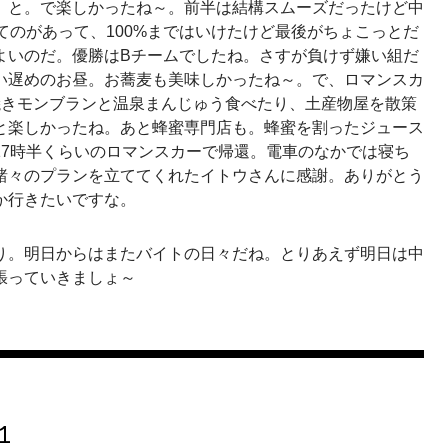
、と。で楽しかったね～。前半は結構スムーズだったけど中
ってのがあって、100%まではいけたけど最後がちょこっとだ
よいのだ。優勝はBチームでしたね。さすが負けず嫌い組だ
い遅めのお昼。お蕎麦も美味しかったね～。で、ロマンスカ
焼きモンブランと温泉まんじゅう食べたり、土産物屋を散策
と楽しかったね。あと蜂蜜専門店も。蜂蜜を割ったジュース
17時半くらいのロマンスカーで帰還。電車のなかでは寝ち
諸々のプランを立ててくれたイトウさんに感謝。ありがとう
か行きたいですな。
り。明日からはまたバイトの日々だね。とりあえず明日は中
張っていきましょ～
1