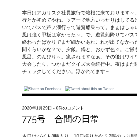
本日はアガリスク社員旅行で箱根に来ております～
行とか初めてやね。ツアーで地方いったりはしてる
いてバスで芦ノ湖行って遊覧船乗って。まぁはしゃ
風は強く甲板は寒かった～。で、遊覧船降りてバス
終わったばかりでまだ細かいあれこれが出てなかっ
間くらいかな？で、夕飯。鍋と、おかず色々。ご飯
風呂。のんびり～。癒されますなぁ。その後はワイ
大会したり。つかまだクイズ大会続行中。夜はまだ続き
チェックしてください。浮かれてます～
2020年1月29日
-
0件のコメント
775号 合間の日常
本日はバイト8時入り。10日振りかな？2階のレジ