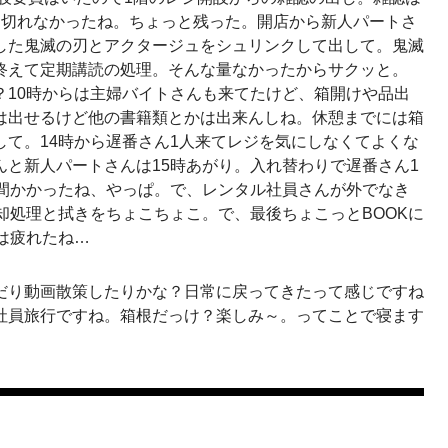
し切れなかったね。ちょっと残った。開店から新人パートさ
した鬼滅の刃とアクタージュをシュリンクして出して。鬼滅
終えて定期講読の処理。そんな量なかったからサクッと。
？10時からは主婦バイトさんも来てたけど、箱開けや品出
は出せるけど他の書籍類とかは出来んしね。休憩までには箱
て。14時から遅番さん1人来てレジを気にしなくてよくな
と新人パートさんは15時あがり。入れ替わりで遅番さん1
時間かかったね、やっぱ。で、レンタル社員さんが外でなき
却処理と拭きをちょこちょこ。で、最後ちょこっとBOOKに
は疲れたね…
だり動画散策したりかな？日常に戻ってきたって感じですね
社員旅行ですね。箱根だっけ？楽しみ～。ってことで寝ます