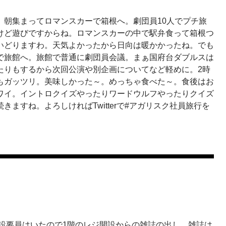
。朝集まってロマンスカーで箱根へ。劇団員10人でプチ旅
けど遊びですからね。ロマンスカーの中で駅弁食って箱根つ
いどりますわ。天気よかったから日向は暖かかったね。でも
で旅館へ。旅館で普通に劇団員会議。まぁ国府台ダブルスは
たりもするから次回公演や別企画についてなど軽めに。2時
もガッツリ。美味しかった～。めっちゃ食べた～。食後はお
ワイ。イントロクイズやったりワードウルフやったりクイズ
ますね。よろしければTwitterで#アガリスク社員旅行を
開設要員はいたので1階のレジ開設からの雑誌の出し。雑誌は