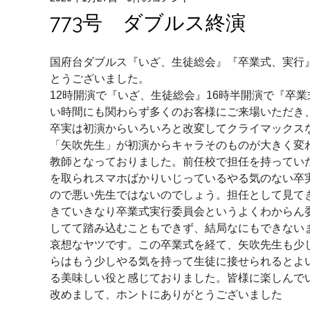
773号 ダブルス終演
国府台ダブルス『いざ、生徒総会』『卒業式、実行
とうございました。
12時開演で『いざ、生徒総会』16時半開演で『卒
い時間にも関わらず多くのお客様にご来場いただき
卒実は初演からいろいろと改変してクライマックス
「矢吹先生」が初演からキャラそのものが大きく変
教師となっておりました。前任校で担任を持ってい
を取られスマホばかりいじっているやる気のない卒
ので悪い先生ではないのでしょう。担任として見て
きていきなり卒業式実行委員会というよくわからん
してて踏み込むこともできず、結局なにもできない
哀想なヤツです。この卒業式を経て、矢吹先生も少
らはもう少しやる気を持って生徒に接せられるとよ
る美味しい役と感じておりました。皆様に楽しんで
改めまして、ホントにありがとうございました