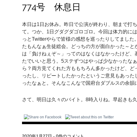
774号 休息日
本日は1日お休み。昨日で公演が終わり、朝まで打
て。つか、1日グダグダゴロゴロ。今回は体力的に
っとTwitterやらで皆様の感想を巡ったりしてま
たもんなぁ生徒総会。どっちの方が面白かった～と
は「負けねぇぞ～」ってのはなくはなかったけど、
たでいいと思う。5ステずつはやっぱ少なかったな
ら？両方見てくれた方ももちろん多かったけど、ど
ったし、リピートしたかったというご意見もあった
ったなぁと。そんなこんなで国府台ダブルスの余韻
さて、明日は久々のバイト。8時入りね。早起きも
2020年1月27日
-
0件のコメント