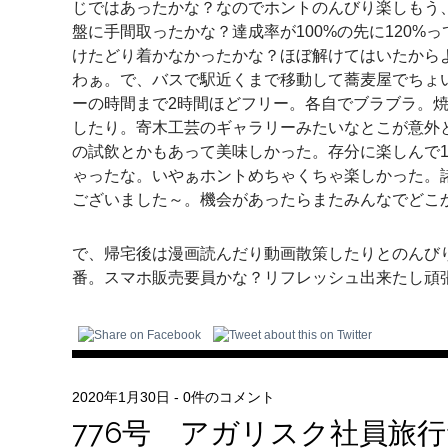
じではあったかな？なのでホントのんびり楽しもう
盤に手間取ったかな？達成率が100%の先に120%
けたどり着かなかったかな？ほぼ解けてはいたから
わぁ。で、バスで駅近くまで移動して蕎麦屋でちょ
ーの時間まで2時間ほどフリー。各自でブラブラ。
したり。寄木工芸のギャラリーみたいなとこが意外
の試飲とかもあって美味しかった。存分に楽しんで
ゃったな。いやぁホントめちゃくちゃ楽しかった。
ございました～。機会があったらまたみんなでどこ
で、帰宅後は漫画読んだり動画散策したりとのんび
番。スマホ販売要員かな？リフレッシュ出来たし頑
2020年1月30日
-
0件のコメント
776号 アガリスク社員旅行