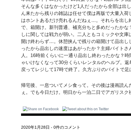
そんな多くはなかったけど1人だったから全部は出
ん来たから残りの雑誌は任せて僕は再版で大量入荷
はホントあるだけ売れるんだねぇ…。それらを出し
で、箱開け。新刊普通、補充分ちと多めだったかな
しに関しては戦力が弱い。二人ともコミックや文庫
開け終わらず…。休憩挟んで残りの箱開けて品出しし
ったから品出しの速度はあがったか？主婦バイトさん
人。16時前くらいに一通り品出し終わったかな？
ゃいけなくなって30分くらいレンタルのヘルプ。返
戻ってレジして17時で終了。久方ぶりのバイトで足
帰宅後、一息ついてメシ食って。その後は漫画読ん
ぇ。でも今日だけ。明日から一泊二日でアガリスク
2020年1月28日
-
0件のコメント