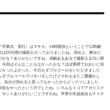
卒業式、実行』はマチネ。14時開演ということで12時劇
日はDVD用の撮影が入っておりましたね。演出上、舞台だ
のかな？ありがたいですね。演劇あるあるで撮影入る日に限
、今回はそんなこともなかったかな？ほぼ満席でおおいに笑
よかったよかった。今日もダブルコールをいただきました
らダブルコールでバタバタしたけどそれもまたご愛嬌かし
件。自分が売れると思ってなかったからビックリしました
川役をやったという方でしたね。いろんなトコでアガリスク
。ホントありがたいことですわね。卒実や生徒総会もナイゲ