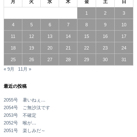
月
火
水
木
金
土
日
1
2
3
4
5
6
7
8
9
10
11
12
13
14
15
16
17
18
19
20
21
22
23
24
25
26
27
28
29
30
31
« 9月
11月 »
最近の投稿
2055号 暑いねぇ…
2054号 ご無沙汰です
2053号 不確定
2052号 喉が…
2051号 楽しみだ～