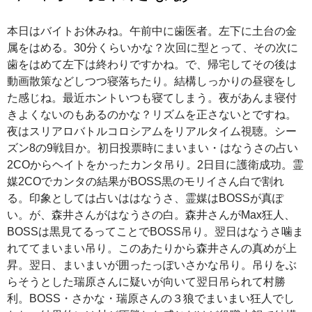
本日はバイトお休みね。午前中に歯医者。左下に土台の金
属をはめる。30分くらいかな？次回に型とって、その次に
歯をはめて左下は終わりですかね。で、帰宅してその後は
動画散策などしつつ寝落ちたり。結構しっかりの昼寝をし
た感じね。最近ホントいつも寝てしまう。夜があんま寝付
きよくないのもあるのかな？リズムを正さないとですね。
夜はスリアロバトルコロシアムをリアルタイム視聴。シー
ズン8の9戦目か。初日投票時にまいまい・はなうさの占い
2COからヘイトをかったカンタ吊り。2日目に護衛成功。霊
媒2COでカンタの結果がBOSS黒のモリイさん白で割れ
る。印象としては占いははなうさ、霊媒はBOSSが真ぽ
い。が、森井さんがはなうさの白。森井さんがMax狂人、
BOSSは黒見てるってことでBOSS吊り。翌日はなうさ噛ま
れててまいまい吊り。このあたりから森井さんの真めが上
昇。翌日、まいまいが囲ったっぽいさかな吊り。吊りをぶ
らそうとした瑞原さんに疑いが向いて翌日吊られて村勝
利。BOSS・さかな・瑞原さんの３狼でまいまい狂人でし