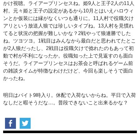
かけ視聴。ライアープリンセスね。姫9人と王子2人の11人
村。元々姫と王子の設定があるから10月とはいえハロウィ
ンとか仮装には縁がなくいつも通りに。11人村で役職欠け
アリという放送人狼では珍しいタイプね。13人村を見慣れ
てると状況の把握が難しいかな？2戦やって狼連勝でした
ね。ツヨツヨ。1戦目はみんなから最白だと思われてたとこ
が2人狼だったし、2戦目は役職欠けで捻れたのもあって初
動で村が不利になったか。役職知った上で見返すのも面白
そうだ。ライアープリンセスはお茶会と呼ばれるゲーム前
の雑談タイムが特徴なわけだけど、今回も楽しそうで面白
かったね。
明日はバイト9時入り。休配で入荷ないからね。平日で入荷
なしだと暇そうだな…。普段できないこと出来るかな？