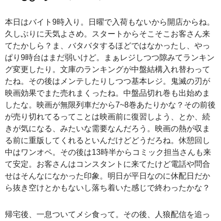
本日はバイト9時入り。日曜で入荷もないから開店からね。
久しぶりに天気よさめ。スタートからそこそこお客さん来
てたかしら？ま、バタバタするほどではなかったし、やっ
ぱり9時台はまだ弱いけど。まぁレジしつつ隙みてランキン
グ変更したり。文庫のランキングが中盤結構入れ替わって
たね。その後はメンテしたりしつつ基本レジ。鬼滅の刃が
映画効果でまた売れまくったね。中盤品切れ巻も出始めま
したな。映画が無限列車だから7~8巻あたりかな？その前後
が売り切れてるってことは映画前に復習しよう、とか、続
きが気になる、みたいな需要なんだろう。映画の熱が収ま
る前に重版してくれるといんだけどどうだろね。休憩回し
中はワンオペ。その後は13時半からコミック担当さんも来
て安定。お客さんはコンスタントに来てたけど電話や問合
せはそんなになかった印象。明日が平日なのに休配日だか
ら抜き空けとかもないし落ち着いた感じで終わったかな？
帰宅後、一息ついてメシ食って。その後、人狼配信を追っ