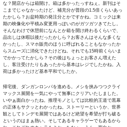
な？開店からは箱開け。箱は多かったっすねぇ。新刊はそ
こまでじゃなかったけど、補充分が普段の1.5倍くらいあっ
たかしら？お盆時期の発注分とかですかね。コミックは来
期の映像化や平積み変更用っぽいのがガツガツきてたし。
そんなわけで休憩前になんとか箱を開け終わるくらいで、
品出しは休暇以後だったかしら？お客さんはそんな多くな
かったし、スマホ販売のほうに呼ばれることもなかったか
らスムーズに消化できたけどね。それでも15時前くらいま
でかかってたかしら？その後はちょっとお客さん増えた
し、客注受けたりもあったから基本はレジでしたかね。入
荷は多かったけど基本平和でしたか。
帰宅後、ダンガンロンパを進める。メシを挟みつつクライ
マックス展開を一気にやって無事にクリアいたしました。
いやぁ面白かったね。推理モノとしては比較的王道で黒幕
の正体もサクッとわかったね。ストーリーというか、世界
観としてトンデモ展開ではあるけど絶望を希望が打ち破る
というのはまぁ熱い。そしてあるキャラゲーでもあるから