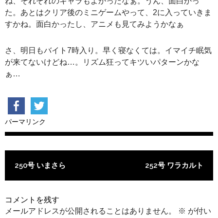
ね、それぞれのキャラもよかったなぁ。うん、面白かっ
た。あとはクリア後のミニゲームやって、2に入っていきま
すかね。面白かったし、アニメも見てみようかなぁ
さ、明日もバイト7時入り。早く寝なくては。イマイチ眠気
が来てないけどね…。リズム狂ってキツいパターンかな
ぁ…
パーマリンク
投稿ナビゲーション
250号 いまさら
252号 ワラカルト
コメントを残す
メールアドレスが公開されることはありません。
※
が付い