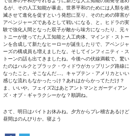
で世界の平和が守れるように新たな人工知能の開発を進め
るが、その人工知能が暴走。世界平和のためには人類を絶
滅させて進化を促すという発想に至り、そのための障害が
アベンジャーズであるとして戦いになる、と。ヒドラの実
験で強化人間となった双子が敵から味方になったり、元々
トニーが使ってた人工知能と人工肉体、マインド・ストー
ンを合成して新たなヒーローが誕生したりで、アベンジャ
ーズの構成員も増えましたな。そしてインフィニティ・ス
トーンの話も出てきましたね。今後への伏線満載で。驚い
たのはハルクとブラック・ウィドウがカップリング路線に
なったこと。そこなんだ…。キャプテン・アメリカといい
感じな流れもなかったっけ？あれはからかってただけ？
ま、いいや。フェイズ2はあとアントマンとガーディアン
ズ・オブ・ギャラクシーかな？順調ね。
さて、明日はバイトお休みね。夕方からプレ稽古あるけど
昼間はのんびりか。寝よう