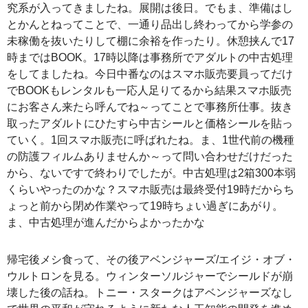
究系が入ってきましたね。展開は後日。でもま、準備はし
とかんとねってことで、一通り品出し終わってから学参の
未稼働を抜いたりして棚に余裕を作ったり。休憩挟んで17
時まではBOOK。17時以降は事務所でアダルトの中古処理
をしてましたね。今日中番なのはスマホ販売要員ってだけ
でBOOKもレンタルも一応人足りてるから結果スマホ販売
にお客さん来たら呼んでね～ってことで事務所仕事。抜き
取ったアダルトにひたすら中古シールと価格シールを貼っ
ていく。1回スマホ販売に呼ばれたね。ま、1世代前の機種
の防護フィルムありませんか～って問い合わせだけだった
から、ないですで終わりでしたが。中古処理は2箱300本弱
くらいやったのかな？スマホ販売は最終受付19時だからち
ょっと前から閉め作業やって19時ちょい過ぎにあがり。
ま、中古処理が進んだからよかったかな
帰宅後メシ食って、その後アベンジャーズ/エイジ・オブ・
ウルトロンを見る。ウィンターソルジャーでシールドが崩
壊した後の話ね。トニー・スタークはアベンジャーズなし