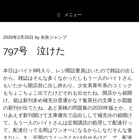
メニュー
コンテンツへスキップ
2020年2月20日
by
矢吹ジャンプ
797号 泣けた
本日はバイト8時入り。レジ開設要員はいたので雑誌の出し
から。雑誌はそんな多くなかったしもう一人のバイトさん
もいたから開店前に出し終わり。少女系青年系のコミック
もちょこちょこ出てたけどそれも出せたね。開店から箱開
け。箱は新刊多め補充分普通かな？集英社の文庫とか図鑑
の新刊が出てたね。あと英検の問題集の2020年版とか。と
りあえず新刊開けて文庫優先で品出しして補充分の箱開け
て。もう一人のバイトさんは定期講読の処理して配達行っ
て。配達行ってる間はワンオペになるからしなだそんな進
まない。ま、近間のコミックとかは出せるけど。で、配達