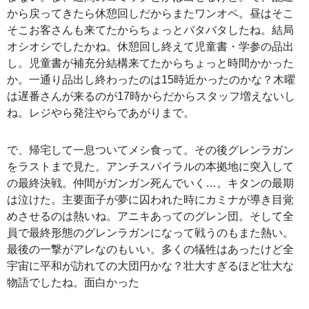
から戻ってきたら休憩回しだからまたワンオペ。昼はそこ
そこお客さんも来てたからちょっとバタバタしたね。結局
オシオシでしたかね。休憩回し終えて児童書・学参の品出
し。児童書が補充分結構来てたからちょっと時間かかった
か。一通り品出し終わったのは15時近かったのかな？木曜
は遅番さんが来るのが17時からだからスタッフ増えないし
ね。レジやら発注やらであがりまで。
で、帰宅して一息ついてメシ食って。その後グレンラガン
をラストまで見た。アンチスパイラルの本拠地に突入して
の最終決戦。仲間がガンガン死んでいく…。キタンの最期
は泣けた。主要面子が夢に囚われた時にカミナが導き目覚
めさせるのは熱いね。アニキあってのグレン団。そして全
員で最終形態のグレンラガンになって戦うのもまた熱い。
最後の一撃がアレなのもいい。多くの犠牲はあったけど全
宇宙に平和が訪れての大団円かな？壮大すぎるほど壮大な
物語でしたね。面白かった