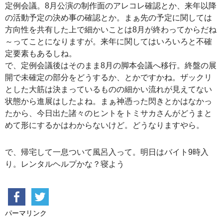
定例会議。8月公演の制作面のアレコレ確認とか、来年以降
の活動予定の決め事の確認とか。まぁ先の予定に関しては
方向性を共有した上で細かいことは8月が終わってからだね
～ってことになりますが。来年に関してはいろいろと不確
定要素もあるしね。
で、定例会議後はそのまま8月の脚本会議へ移行。終盤の展
開で未確定の部分をどうするか、とかですかね。ザックリ
とした大筋は決まっているものの細かい流れが見えてない
状態から進展はしたよね。まぁ神憑った閃きとかはなかっ
たから、今日出た諸々のヒントをトミサカさんがどうまと
めて形にするかはわからないけど。どうなりますやら。
で、帰宅して一息ついて風呂入って。明日はバイト9時入
り。レンタルヘルプかな？寝よう
パーマリンク