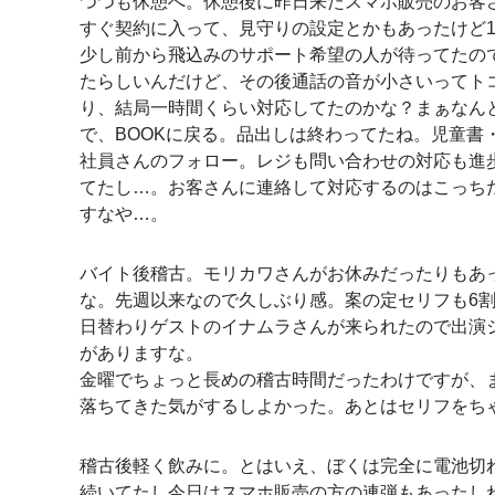
つつも休憩へ。休憩後に昨日来たスマホ販売のお客
すぐ契約に入って、見守りの設定とかもあったけど
少し前から飛込みのサポート希望の人が待ってたの
たらしいんだけど、その後通話の音が小さいってト
り、結局一時間くらい対応してたのかな？まぁなん
で、BOOKに戻る。品出しは終わってたね。児童書
社員さんのフォロー。レジも問い合わせの対応も進
てたし…。お客さんに連絡して対応するのはこっち
すなや…。
バイト後稽古。モリカワさんがお休みだったりもあ
な。先週以来なので久しぶり感。案の定セリフも6
日替わりゲストのイナムラさんが来られたので出演
がありますな。
金曜でちょっと長めの稽古時間だったわけですが、
落ちてきた気がするしよかった。あとはセリフをち
稽古後軽く飲みに。とはいえ、ぼくは完全に電池切
続いてたし今日はスマホ販売の方の連弾もあったし