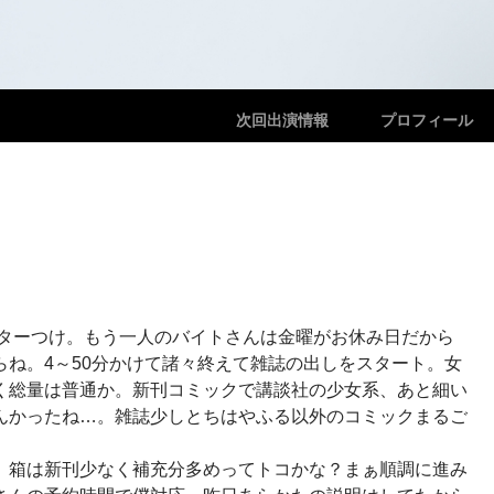
メニュー
コンテンツへスキップ
次回出演情報
プロフィール
ニターつけ。もう一人のバイトさんは金曜がお休み日だから
ね。4～50分かけて諸々終えて雑誌の出しをスタート。女
く総量は普通か。新刊コミックで講談社の少女系、あと細い
んかったね…。雑誌少しとちはやふる以外のコミックまるご
。箱は新刊少なく補充分多めってトコかな？まぁ順調に進み