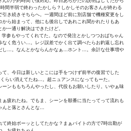
さんの予約時間で僕対応。昨日あらかたの説明はしてたから
1時間半弱で終わったかしら？しかしそのお客さんが終わる
で引き続きそちらへ。一週間ほど前に別店舗で機種変更をし
コから始まって、他にも後出しであれこれ聞かれたりもあ
とか一通り解決はできたけど。
・学参もやってくれてた。なので発注とかしつつおばちゃん
歩なく危うい…。レジ誤差でかく出て調べたらお釣返し忘れ
だし…。なんとかならんかなぁ…ホント…。余計な仕事増や
って、今日は新しいとこには手をつけず前半の復習でした
割くらい消えてたね…。超ニュアンスになってもーた。
シーンももちろんやったし、代役もお願いしたり。いやぁ味
まぁ疲れたね。でもま、シーンを順番に当たってって流れも
ゃんと落とさんとな…
れて終始ボーッとしてたかな？まぁバイトの方で7時出勤が
ね。お疲れちゃん。